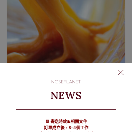
NOSEPLANET
NEWS
Caramel Furanone 葫蘆巴內酯
NT$
105
–
NT$
195
🧾 寄送時效&相關文件
訂單成立後，3-4個工作
選擇規格