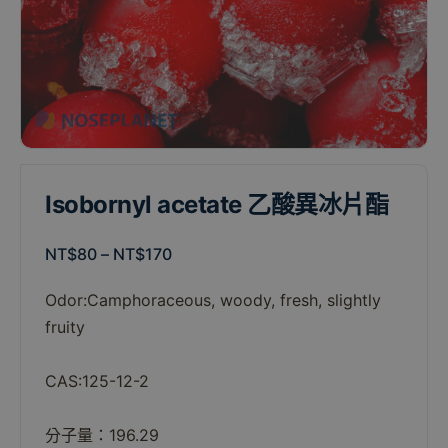
Isobornyl acetate 乙酸異冰片酯
NT$
80
–
NT$
170
Odor:Camphoraceous
,
woody
,
fresh
,
slightly
fruity
CAS:125-12-2
分子量：196.29