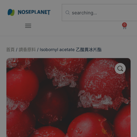
0
首頁
/
調香原料
/ Isobornyl acetate 乙酸異冰片酯
🔍