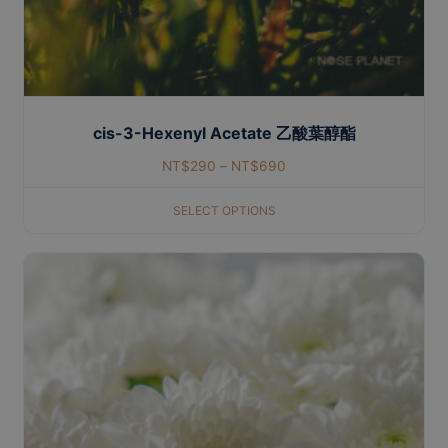
cis-3-Hexenyl Acetate 乙酸葉醇酯
NT$
290
–
NT$
690
SELECT OPTIONS