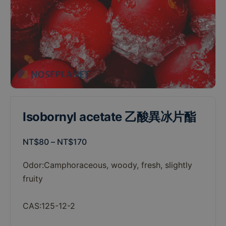
Isobornyl acetate 乙酸異冰片酯
NT$
80
–
NT$
170
Odor:Camphoraceous
,
woody
,
fresh
,
slightly
fruity
CAS:125-12-2