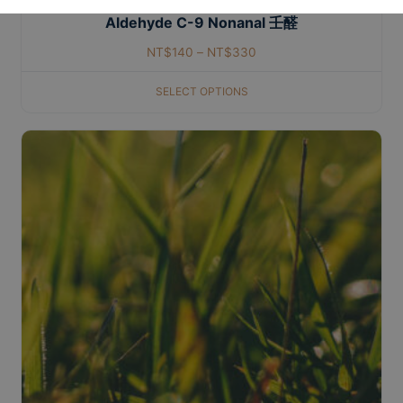
Aldehyde C-9 Nonanal 壬醛
NT$
140
–
NT$
330
SELECT OPTIONS