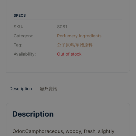
SPECS
SKU:
S081
Category:
Perfumery Ingredients
Tag:
分子原料/單體原料
Availability:
Out of stock
Description
額外資訊
Description
Odor:Camphoraceous
,
woody
,
fresh
,
slightly