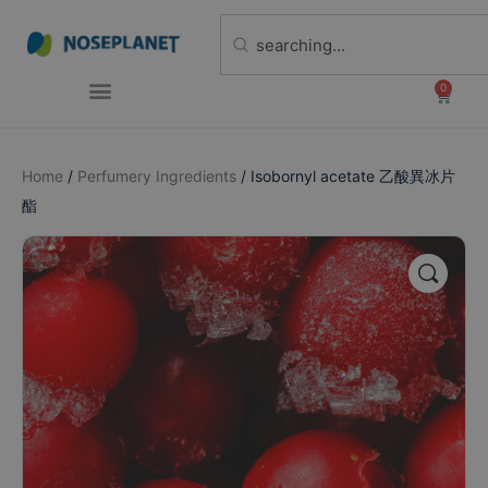
0
Home
/
Perfumery Ingredients
/ Isobornyl acetate 乙酸異冰片
酯
🔍