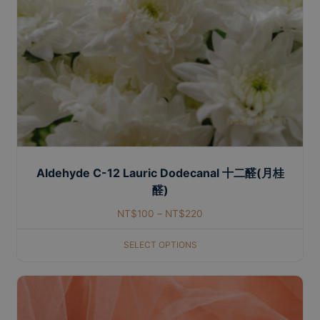
Aldehyde C-12 Lauric Dodecanal 十二醛(月桂
醛)
NT$
100
–
NT$
220
SELECT OPTIONS