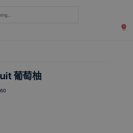
0
ruit 葡萄柚
360