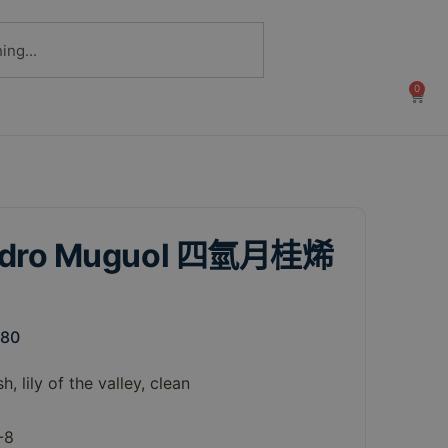
0
ydro Muguol 四氫月桂烯
280
sh,
lily
of
the
valley,
clean
-8