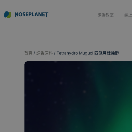
調香教室
線
首頁
/
調香原料
/ Tetrahydro Muguol 四氫月桂烯醇