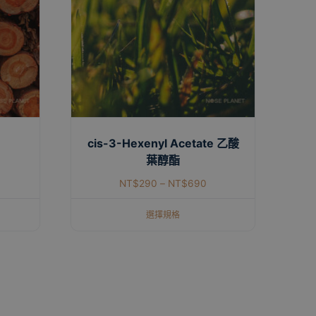
cis-3-Hexenyl Acetate 乙酸
葉醇酯
NT$
290
–
NT$
690
選擇規格