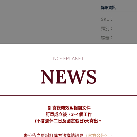
詳細資訊
SKU：
類別：
標籤：
可用性：
NOSEPLANET
NEWS
🧾 寄送時效&相關文件
訂單成立後，3-4個工作
(不含週休二日及國定假日)天寄出。
未公告之原料訂購方法詳情請見
〈官方公告〉
。