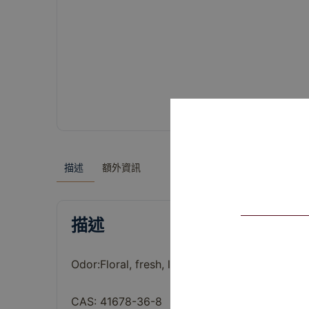
描述
額外資訊
描述
Odor:
Floral,
fresh,
lily
of
the
valley,
clean
CAS: 41678-36-8