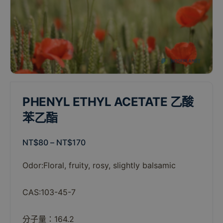
PHENYL ETHYL ACETATE 乙酸
苯乙酯
NT$
80
–
NT$
170
Odor:
Floral,
fruity,
rosy,
slightly
balsamic
CAS:103-45-7
分子量：164.2