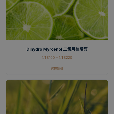
Dihydro Myrcenol 二氫月桂烯醇
NT$
100
–
NT$
220
選擇規格