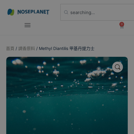
0
首頁
/
調香原料
/ Methyl Diantilis 甲基丹提力士
🔍