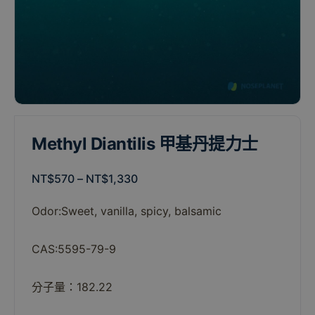
Methyl Diantilis 甲基丹提力士
NT$
570
–
NT$
1,330
Odor:
Sweet,
vanilla,
spicy,
balsamic
CAS:5595-79-9
分子量：182.22