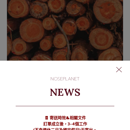
NOSEPLANET
NEWS
Ebanol 黑檀醇
NT$
200
–
NT$
480
🧾 寄送時效&相關文件
選擇規格
訂單成立後，3-4個工作