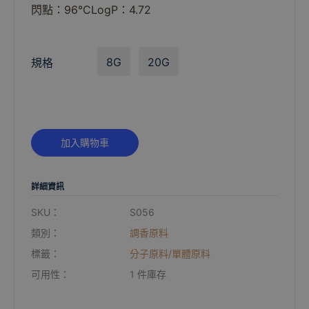
閃點：96°CLogP：4.72
8G
20G
規格
Alternative:
加入購物車
詳細資訊
SKU：
S056
類別：
調香原料
標籤：
分子原料/單體原料
可用性：
1 件庫存