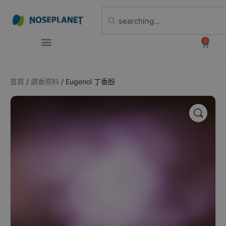
0
首頁
/
調香原料
/ Eugenol 丁香酚
🔍