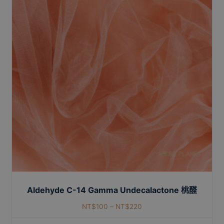
Aldehyde C-14 Gamma Undecalactone 桃醛
NT$
100
–
NT$
220