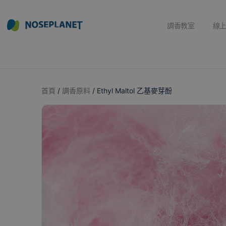
調香教室
線
首頁
/
調香原料
/ Ethyl Maltol 乙基麥芽酚