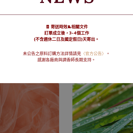
🧾 寄送時效&相關文件
訂單成立後，3-4個工作
(不含週休二日及國定假日)天寄出。
LogP：2.9
未公告之原料訂購方法詳情請見
〈官方公告〉
。
感謝各廠商與調香師長期支持。