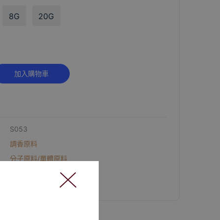
8G
20G
Alternative:
加入購物車
S053
調香原料
分子原料/單體原料
2 件庫存