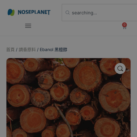
0
首頁
/
調香原料
/ Ebanol 黑檀醇
🔍