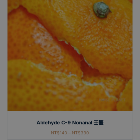
Aldehyde C-9 Nonanal 壬醛
NT$
140
–
NT$
330