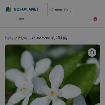
0
首頁
/
調香原料
/ Cis Jasmone 順式茉莉酮
🔍