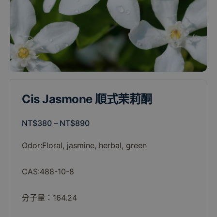
Cis Jasmone 順式茉莉酮
NT$
380
–
NT$
890
Odor:
Floral,
jasmine,
herbal,
green
CAS:488-10-8
分子量：164.24