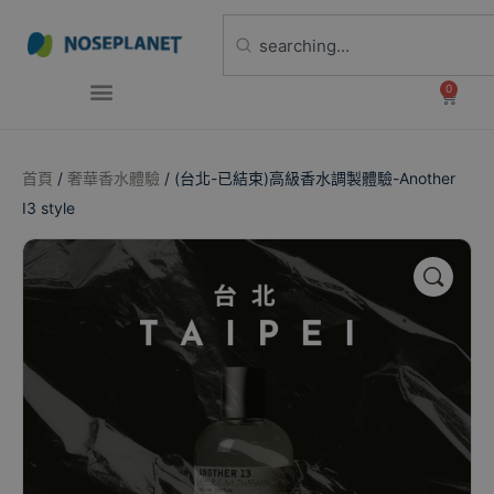
0
首頁
/
奢華香水體驗
/ (台北-已結束)高級香水調製體驗-Another
I3 style
🔍