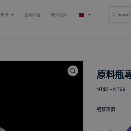
上商城
香料介紹
我的會員
🔍
原料瓶專
NT$
7
–
NT$
8
瓶蓋單價