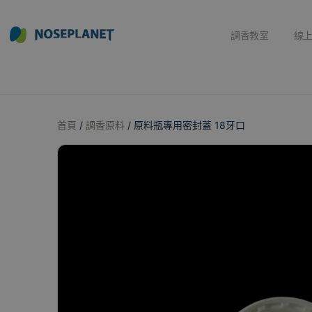
調香教室
線
首頁
/
調香原料
/ 原料瓶專用密封蓋 18牙口