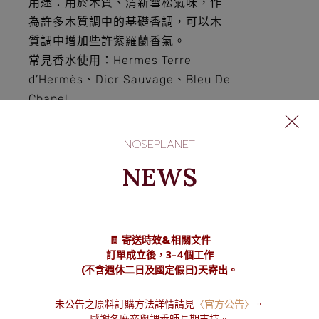
用途
：用於木質、清新雪松氣味，作
為許多木質調中的基礎香調，可以木
質調中增加些許紫羅蘭香氣。
常見香水使用：Hermes Terre
d’Hermès、Dior Sauvage、Bleu De
Chanel
氣味特徵：柔滑、木質、乾燥、龍涎
香、老木頭、檸檬味、紙張、雪松，
NOSEPLANET
容易擴散。
NEWS
參考用量：請見
https://ifrafragrance.org/safe-
use/library
🧾 寄送時效&相關文件
訂單成立後，3-4個工作
(不含週休二日及國定假日)天寄出。
原料訂購
未公告之原料訂購方法詳情請見
〈官方公告〉
。