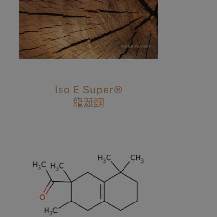
Iso E Super®
龍涎酮