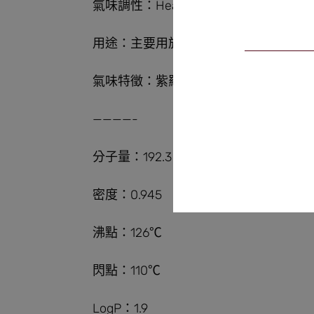
氣味調性：Heart/Base
用途：主要用於調製紫羅蘭、樹莓、草
氣味特徵：紫羅蘭、鳶尾花、芬芳、濃
————-
分子量：192.3
密度：0.945
沸點：126℃
閃點：110℃
LogP：1.9