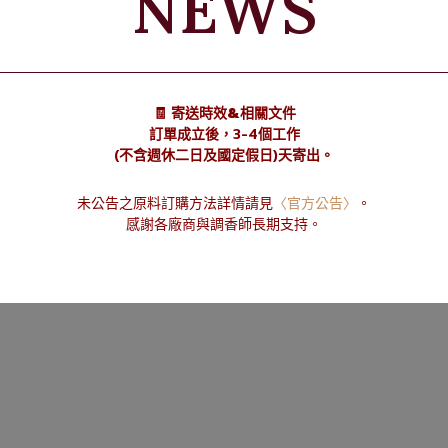
NEWS
莓、黑莓、櫻桃、葡萄、鳳梨等香型。
🧾 寄送時效&相關文件
郁
訂單成立後，3-4個工作
(不含週休二日及國定假日)天寄出。
未公告之原料訂購方法詳情請見
〈官方公告〉
。
感謝各廠商與調香師長期支持。