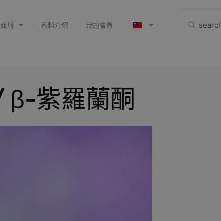
上商城
香料介紹
我的會員
a / β-紫羅蘭酮