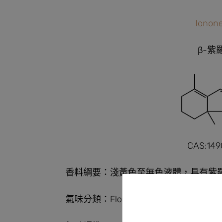
Ionon
β-紫
CAS:149
香料綱要：淺黃色至無色液體，具有紫
氣味分類：Floral