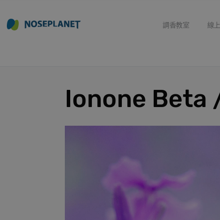
調香教室
線
Ionone Bet