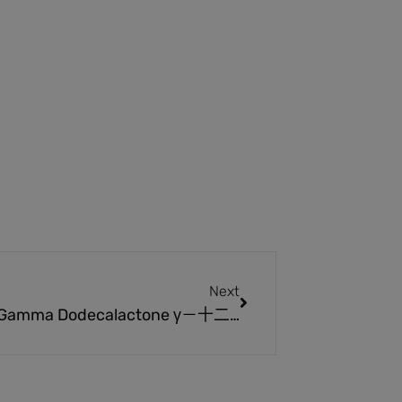
Next
Gamma Dodecalactone γ－十二內酯