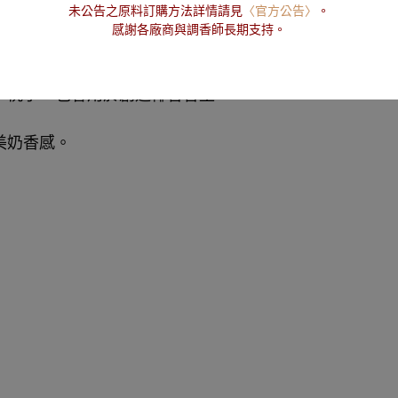
未公告之原料訂購方法詳情請見
〈官方公告〉
。
感謝各廠商與調香師長期支持。
、桃子。也會用於創造椰香香型。
美奶香感。