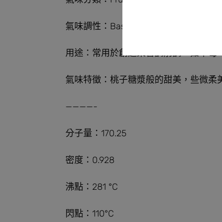
氣味調性：Base
用途：常用於創造果香調前調，如草莓
氣味特徵：桃子糖漿般的甜美，些微柔
————-
分子量：170.25
密度：0.928
沸點：281 °C
閃點：110°C