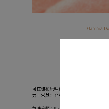
Gamma De
丙位
CAS:70
可在桂花原精或胡蘿蔔葉精油中提取丙
力，常與C-14桃醛一起使用。
氣味分類：Fruity/Floral