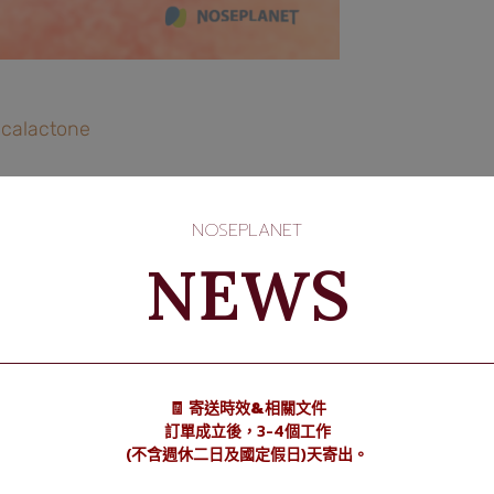
calactone
NOSEPLANET
NEWS
葵內酯
6-14-9
位葵內酯，非常強大桃子般的果香擴散
🧾 寄送時效&相關文件
訂單成立後，3-4個工作
(不含週休二日及國定假日)天寄出。