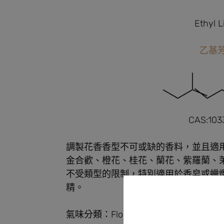
Ethyl L
乙基
CAS:103
調製花香香型不可或缺的香料，並且適
金合歡、橙花、桂花、蘭花、紫羅蘭、
不受類型的限制，特別適用於香皂或蠟
精。
氣味分類：Floral