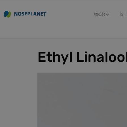
調香教室
線
Ethyl Lina