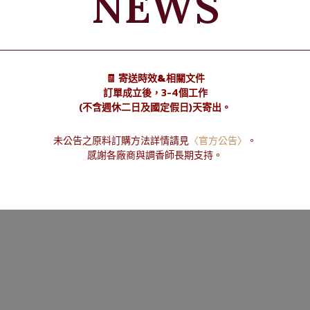
NEWS
果香等。
🧾 寄送時效&相關文件
訂單成立後，3-4個工作
自然
(不含週休二日及國定假日)天寄出。
未公告之原料訂購方法詳情請見
〈官方公告〉
。
感謝各廠商與調香師長期支持。