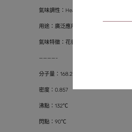
氣味調性：Head/Heart
用途：廣泛應用於許多香型，如花香、
氣味特徵：花香、果香、清新、草香、
————-
分子量：168.28
密度：0.857
沸點：132℃
閃點：90℃