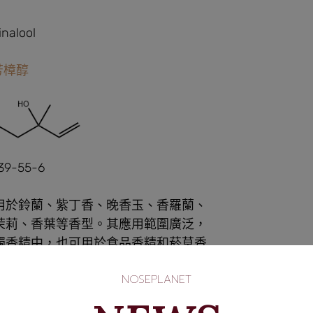
inalool
芳樟醇
39-55-6
用於鈴蘭、紫丁香、晚香玉、香羅蘭、
茉莉、香葉等香型。其應用範圍廣泛，
燭香精中，也可用於食品香精和菸草香
NOSEPLANET