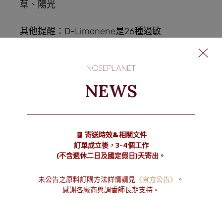
草、陽光
其他提醒：D-Limonene是26種過敏
原之一，詳情請見下方IFRA官網。
NOSEPLANET
參考用量：請見
https://ifrafragrance.org/safe-
NEWS
use/library
原料訂購
🧾 寄送時效&相關文件
訂單成立後，3-4個工作
(不含週休二日及國定假日)天寄出。
回應
未公告之原料訂購方法詳情請見
〈官方公告〉
。
感謝各廠商與調香師長期支持。