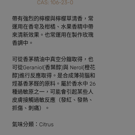
CAS: 106-23-0
帶有強烈的檸檬與檸檬草清香，常
運用在香皂及柑橘、水果香精中帶
來清新效果。也常運用在製作玫瑰
香調中。
可從香茅精油中真空分餾取得，也
可從Geraniol(香葉醇)與 Nerol(
橙花
醇
)進行反應取得
。是合成薄荷腦和
烴基香茅醛的原料。屬於香水中 26
種過敏原之一，可能會引起某些人
皮膚接觸過敏反應（發紅、發熱、
抓傷、刺痛）。
氣味分類：Citrus