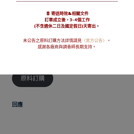
閃點: 76°C
🧾 寄送時效&相關文件
訂單成立後，3-4個工作
LogP: 3.62
(不含週休二日及國定假日)天寄出。
未公告之原料訂購方法詳情請見
〈官方公告〉
。
參考用量：請見
感謝各廠商與調香師長期支持。
https://ifrafragrance.org/safe-
use/library
原料訂購
回應