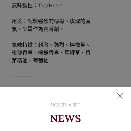
氣味調性：Top/Heart
用途：配製強烈的檸檬、玫瑰的香
氣。少量作為定香劑。
氣味特徵：刺激、強烈、檸檬草、
玫瑰香草、檸檬香皂、馬鞭草、香
茅精油、葡萄柚
—————
分子量: 152.23
NOSEPLANET
密度:0.857
NEWS
沸點: 207°C