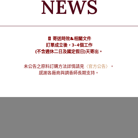
NEWS
等清新花香香型。
花香
🧾 寄送時效&相關文件
訂單成立後，3-4個工作
(不含週休二日及國定假日)天寄出。
未公告之原料訂購方法詳情請見
〈官方公告〉
。
感謝各廠商與調香師長期支持。