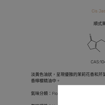
Cis J
順式
CAS:10
淡黃色油狀，呈現優雅的茉莉花香和芹
香檸檬精油中。
氣味分類：Floral