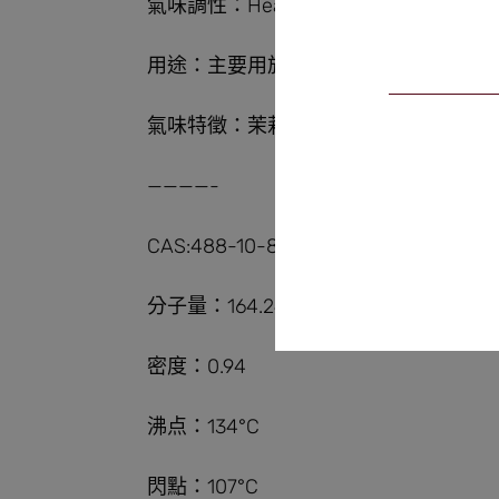
氣味調性：Heart/Base
用途：主要用於茉莉、鈴蘭、白色花香
氣味特徵：茉莉、鈴蘭、白花、清新、
————-
CAS:488-10-8
分子量：164.24
密度：0.94
沸点：134°C
閃點：107°C