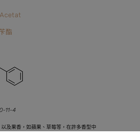
 Acetat
苄酯
0-11-4
，以及果香，如蘋果、草莓等，在許多香型中
 和 Friedrich Müller 在 20 世紀，從茉