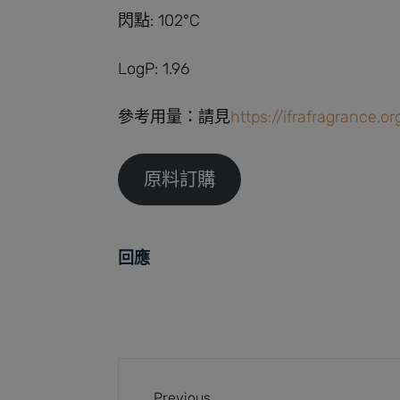
閃點: 102°C
LogP: 1.96
參考用量：請見
https://ifrafragrance.o
原料訂購
回應
Previous