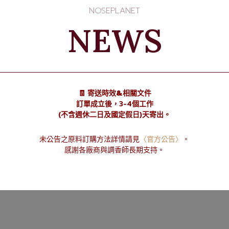
 至 35% 的這種分子。
NOSEPLANET
NEWS
創造花香調或水果香調。它賦予溫和而甜美的
🧾 寄送時效&相關文件
的氣味
訂單成立後，3-4個工作
(不含週休二日及國定假日)天寄出。
未公告之原料訂購方法詳情請見
〈官方公告〉
。
感謝各廠商與調香師長期支持。