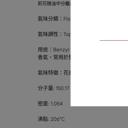
莉花精油中分離出乙酸芐酯，提取物中含有 20%
氣味分類：Floral、Fruit
氣味調性：Top
用途：Benzyl Acetate通常用於
香氣，常用於營造果香、花香更多層次
氣味特徵：花香、水果、甜美、柔和
分子量: 150.17
密度: 1.054
沸點: 206°C