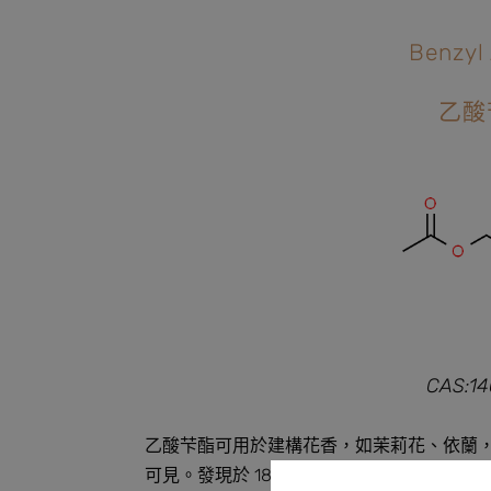
Benzyl
乙酸
CAS:14
乙酸芐酯可用於建構花香，如茉莉花、依蘭
可見。發現於 1853 年，德國科學家 Albert Hesse