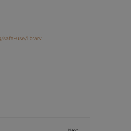
rg/safe-use/library
Next