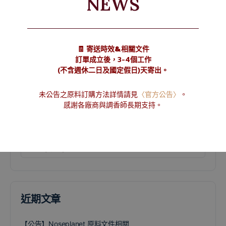
NEWS
在
瀏覽器
中儲存顯示名稱、電子郵件地址及
個人網站網址，以供下次發佈留言時使用。
🧾 寄送時效&相關文件
Alternative:
訂單成立後，3-4個工作
(不含週休二日及國定假日)天寄出。
未公告之原料訂購方法詳情請見
〈官方公告〉
。
感謝各廠商與調香師長期支持。
分類
近期文章
【公告】Noseplanet 原料文件相關