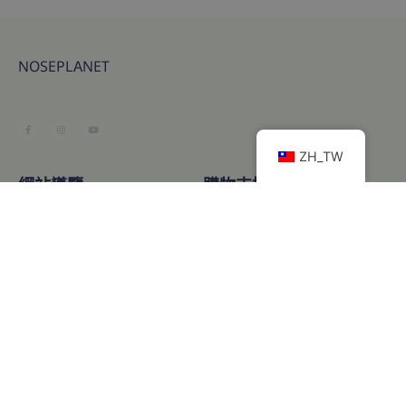
NOSEPLANET
ZH_TW
網站導覽
購物支援
購物與運送
退換貨資訊
服務項目
常見問題
常見問題
隱私權條款
聯絡我們thenose.planet@gmail.com
© All rights reserved