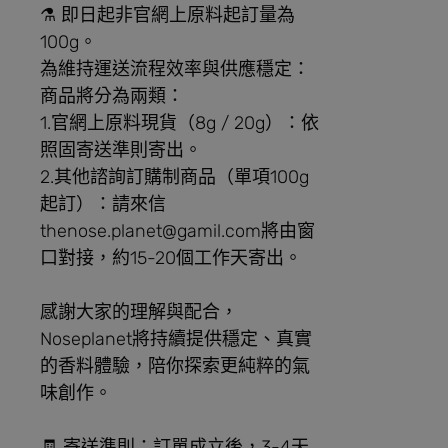
⚗️ 即日起非官網上原料起訂量為
100g。
為維持運送流程效率與供應穩定：
商品將分為兩類：
1.官網上原料現貨（8g / 20g）：依
照固寄送準則寄出。
2.其他諮詢訂購制商品（單項100g
起訂）：請來信
thenose.planet@gamil.com將由窗
口對接，約15-20個工作天寄出。
感謝大家的理解與配合，
Noseplanet將持續提供穩定、真實
的香料體驗，陪你探索更純粹的氣
味創作。
🧾 寄送準則：訂單成立後，3-4天