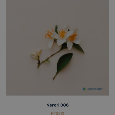
Nerori 006
NT$
210