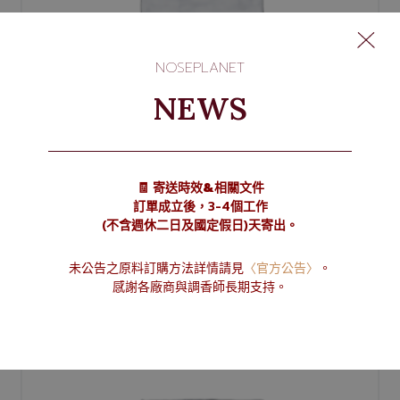
NOSEPLANET
NEWS
Jasmine 138 givco
🧾 寄送時效&相關文件
NT$
220
訂單成立後，3-4個工作
(不含週休二日及國定假日)天寄出。
選擇規格
未公告之原料訂購方法詳情請見
〈官方公告〉
。
感謝各廠商與調香師長期支持。