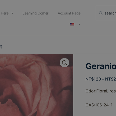
 Here
Learning Corner
Account Page
醇)
🔍
Geran
NT$
120
–
NT$
Odor:
Floral,
ros
CAS:106-24-1