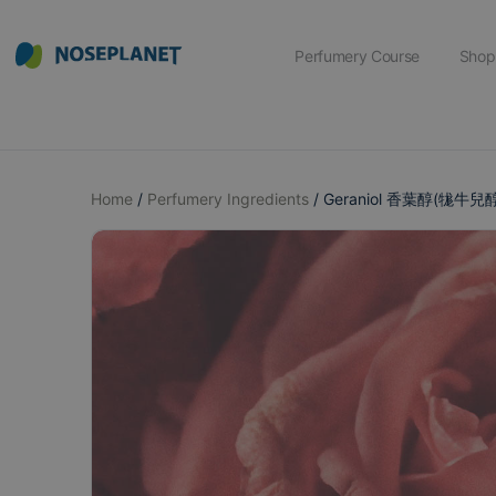
Perfumery Course
Shop
Home
/
Perfumery Ingredients
/ Geraniol 香葉醇(牻牛兒