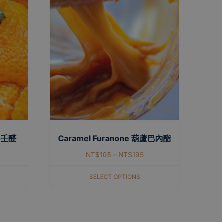
l 壬醛
Caramel Furanone 葫蘆巴內酯
NT$
105
–
NT$
195
SELECT OPTIONS