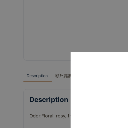
Description
額外資訊
Description
Odor:
Floral,
rosy,
fresh,
citrusy