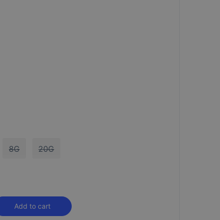
8G
20G
Alternative:
Add to cart