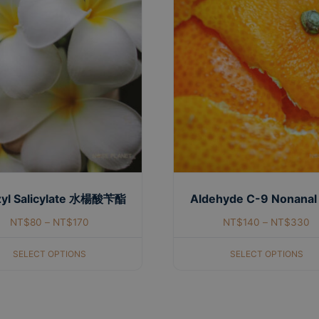
yl Salicylate 水楊酸苄酯
Aldehyde C-9 Nonana
NT$
80
–
NT$
170
NT$
140
–
NT$
330
SELECT OPTIONS
SELECT OPTIONS