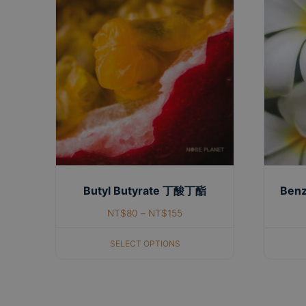
Butyl Butyrate 丁酸丁酯
Benz
NT$
80
–
NT$
155
SELECT OPTIONS