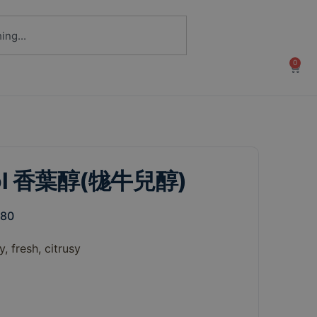
0
iol 香葉醇(牻牛兒醇)
280
y,
fresh,
citrusy