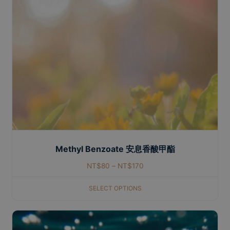
Methyl Benzoate 安息香酸甲酯
NT$
80
–
NT$
170
SELECT OPTIONS