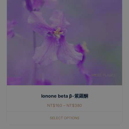
Ionone beta β-紫羅酮
NT$
160
–
NT$
380
SELECT OPTIONS