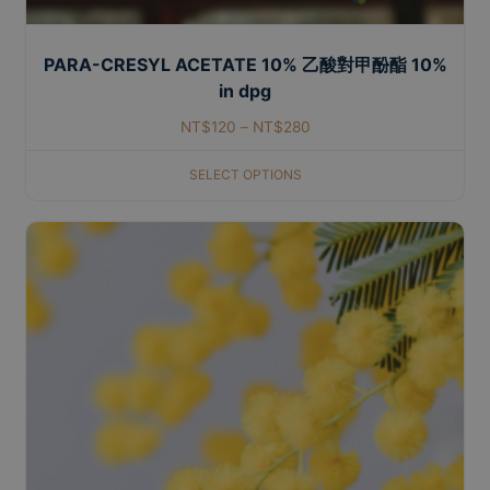
PARA-CRESYL ACETATE 10% 乙酸對甲酚酯 10%
in dpg
NT$
120
–
NT$
280
SELECT OPTIONS