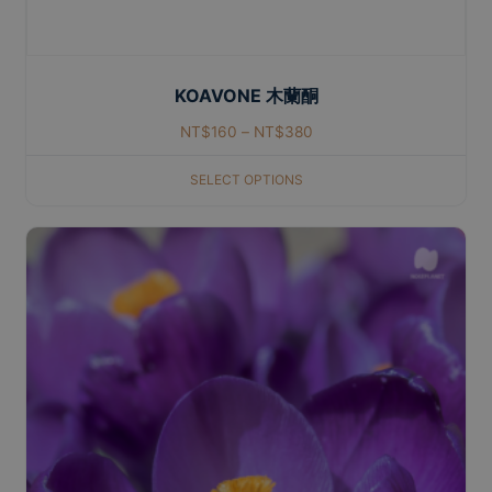
KOAVONE 木蘭酮
NT$
160
–
NT$
380
SELECT OPTIONS