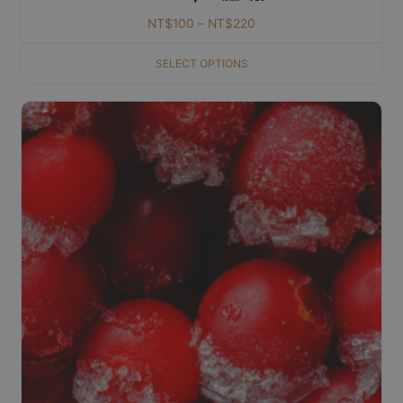
NT$
100
–
NT$
220
SELECT OPTIONS