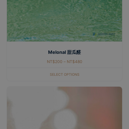
Melonal 甜瓜醛
NT$
200
–
NT$
480
SELECT OPTIONS