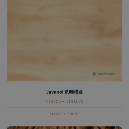
Javanol 爪哇檀香
NT$
700
–
NT$
1,670
SELECT OPTIONS