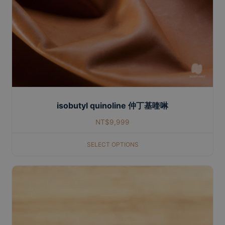
isobutyl quinoline 仲丁基喹啉
NT$
9,999
SELECT OPTIONS