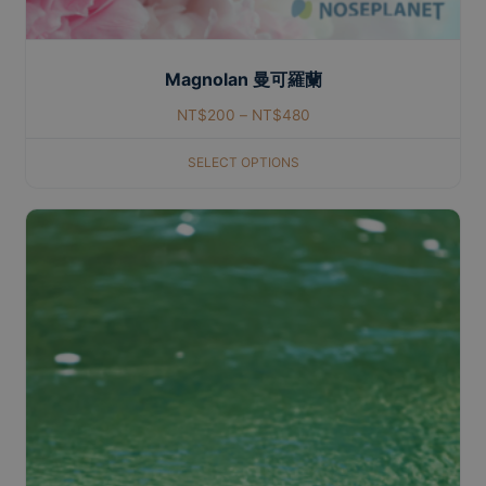
Magnolan 曼可羅蘭
NT$
200
–
NT$
480
SELECT OPTIONS