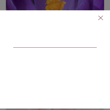
Leafovert 葉青酯
NT$
220
–
NT$
400
SELECT OPTIONS