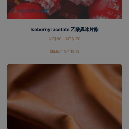
Isobornyl acetate 乙酸異冰片酯
NT$
80
–
NT$
170
SELECT OPTIONS